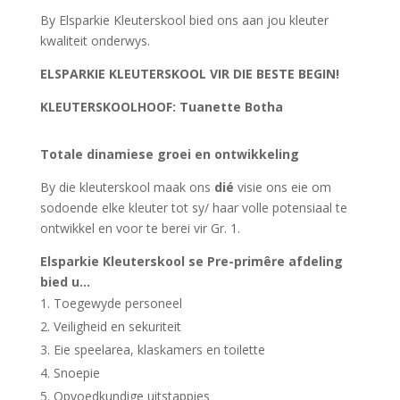
By Elsparkie Kleuterskool bied ons aan jou kleuter
kwaliteit onderwys.
ELSPARKIE KLEUTERSKOOL VIR DIE BESTE BEGIN!
KLEUTERSKOOLHOOF: Tuanette Botha
Totale dinamiese groei en ontwikkeling
By die kleuterskool maak ons
dié
visie ons eie om
sodoende elke kleuter tot sy/ haar volle potensiaal te
ontwikkel en voor te berei vir Gr. 1.
Elsparkie Kleuterskool se Pre-primêre afdeling
bied u…
Toegewyde personeel
Veiligheid en sekuriteit
Eie speelarea, klaskamers en toilette
Snoepie
Opvoedkundige uitstappies