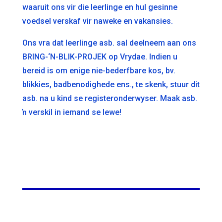
waaruit ons vir die leerlinge en hul gesinne
voedsel verskaf vir naweke en vakansies.
Ons vra dat leerlinge asb. sal deelneem aan ons
BRING-‘N-BLIK-PROJEK op Vrydae. Indien u
bereid is om enige nie-bederfbare kos, bv.
blikkies, badbenodighede ens., te skenk, stuur dit
asb. na u kind se registeronderwyser. Maak asb.
ŉ verskil in iemand se lewe!